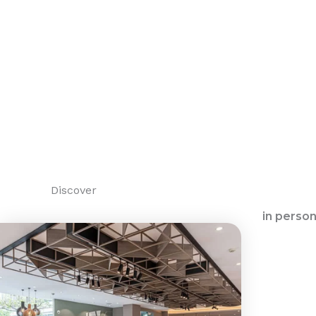
Discover
in perso