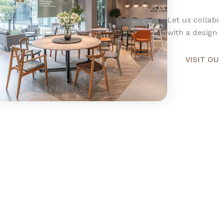
Let us collabo
with a design 
VISIT 