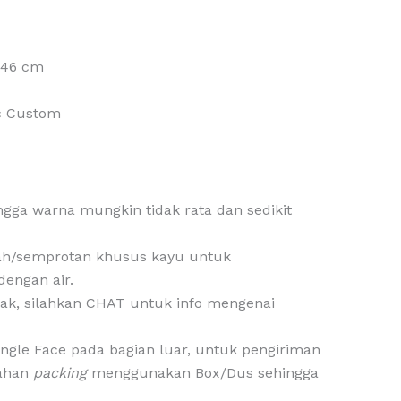
 46 cm
ic Custom
ingga warna mungkin tidak rata dan sedikit
ah/semprotan khusus kayu untuk
dengan air.
k, silahkan CHAT untuk info mengenai
ingle Face pada bagian luar, untuk pengiriman
bahan
packing
menggunakan Box/Dus sehingga