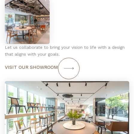
Let us collaborate to bring your vision to life with a design
that aligns with your goals.
VISIT OUR SHOWROOM