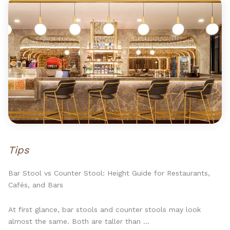
Tips
Bar Stool vs Counter Stool: Height Guide for Restaurants,
Cafés, and Bars
At first glance, bar stools and counter stools may look
almost the same. Both are taller than ...