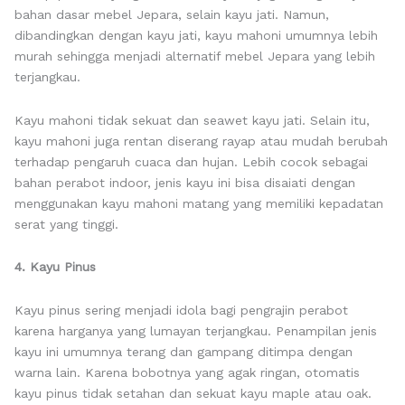
bahan dasar mebel Jepara, selain kayu jati. Namun,
dibandingkan dengan kayu jati, kayu mahoni umumnya lebih
murah sehingga menjadi alternatif mebel Jepara yang lebih
terjangkau.
Kayu mahoni tidak sekuat dan seawet kayu jati. Selain itu,
kayu mahoni juga rentan diserang rayap atau mudah berubah
terhadap pengaruh cuaca dan hujan. Lebih cocok sebagai
bahan perabot indoor, jenis kayu ini bisa disaiati dengan
menggunakan kayu mahoni matang yang memiliki kepadatan
serat yang tinggi.
4. Kayu Pinus
Kayu pinus sering menjadi idola bagi pengrajin perabot
karena harganya yang lumayan terjangkau. Penampilan jenis
kayu ini umumnya terang dan gampang ditimpa dengan
warna lain. Karena bobotnya yang agak ringan, otomatis
kayu pinus tidak setahan dan sekuat kayu maple atau oak.