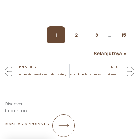
1
2
3
15
…
Selanjutnya »
Prev
N
PREVIOUS
NEXT
6 Desain Kursi Resto dan Kafe yang Bikin Suasana Jadi Lebih Nyaman
Produk Terlaris Ikons Furniture Tahun 2023
Discover
in person
MAKE AN APPOINMENT